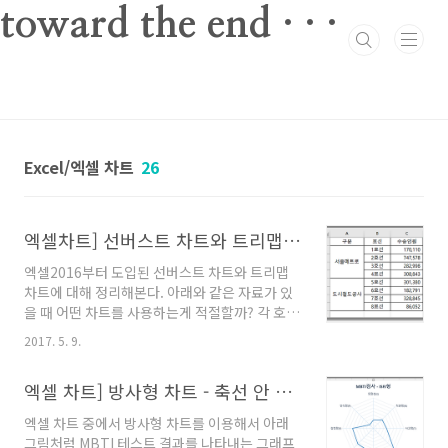
본문 바로가기
toward the end · · ·
Excel/엑셀 차트
26
엑셀차트] 선버스트 차트와 트리맵 차트 - 엑셀2016
엑셀2016부터 도입된 선버스트 차트와 트리맵
차트에 대해 정리해본다. 아래와 같은 자료가 있
을 때 어떤 차트를 사용하는게 적절할까? 각 호선
별 수송인원의 차이를 보여주려면 막대그래프가,
2017. 5. 9.
전체 수송인원에 대한 비율을 보려면 원 그래프
가 적절할 수 있을 것이다. 그런데 한가지 여기서
엑셀 차트] 방사형 차트 - 축선 안 보이는 문제
더 고려해서 보여야 할 부분이 각 호선별 운영회
사를 포함한 자료를 보여주고 싶다면???? 1~4호
엑셀 차트 중에서 방사형 차트를 이용해서 아래
선을 운영하는 서울메트로와 5~8호선을 운영하
그림처럼 MBTI 테스트 결과를 나타내는 그래프