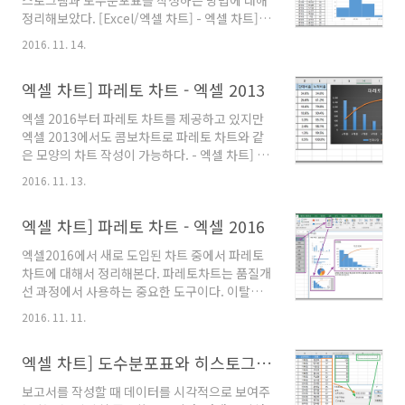
스토그램과 도수분포표를 작성하는 방법에 대해
다. [레이블 옵션 - 레이블 내용]에서 차트에 표현
정리해보았다. [Excel/엑셀 차트] - 엑셀 차트]
되기 원하는 항목을 체크한다. 여기서는 항목이
도수분포표와 히스토그램 - 엑셀 2016 이전 버전
름과 값에 체크하고, 항목이름과 값의 구분 기호
2016. 11. 14.
이번 글에서는 엑셀2016에서 추가된 히스토그
를 공백으로 변경해주었다(구분 기호 기본값은
램 차트에 대해 정리해본다. 엑셀 2016부터 히스
쉼표) 반원의 아래 부분을 두 번 클릭해서 선택한
엑셀 차트] 파레토 차트 - 엑셀 2013
토그램을 별도의 추가 기능을 이용한 데이터 분
후 (한 번 클릭하면 원형 전체가 선..
석이 아닌 차트 메뉴에서 고를 수 있다. [삽입 탭 -
엑셀 2016부터 파레토 차트를 제공하고 있지만
통계 차트 - 히스토그램]을 클릭하면 히스토그램
엑셀 2013에서도 콤보차트로 파레토 차트와 같
차트가 만들어진다. 자동으로 만들어진 계급을
은 모양의 차트 작성이 가능하다. - 엑셀 차트] 파
조금 수정해보자. 차트 축에서 [마우스 오른쪽 버
레토 차트 - 엑셀 2016 다만, 엑셀 2016처럼 클
튼 - 축 서식]을 클릭한다 [축 서식 - 축 옵션 - 계
2016. 11. 13.
릭 한 두번으로 만들 수는 없고 몇가지 사전 작업
급구간]에서 [계급 구간 너비]를 10으로 조정해
이 필요하다. 아래 그림의 데이터로 파레토 차트
준다. 히스토그램 차트가 익숙한 모습으로 나타
엑셀 차트] 파레토 차트 - 엑셀 2016
를 만들어보자. 파레토 차트를 만들기 위해서 먼
난다.
저 데이터를 내림차순으로 정렬해야 하고 판매수
엑셀2016에서 새로 도입된 차트 중에서 파레토
량을 누적 비율로 계산해야 한다. 이제 파레토 차
차트에 대해서 정리해본다. 파레토차트는 품질개
트를 만드는데 필요한 제품명, 판매수량, 누적비
선 과정에서 사용하는 중요한 도구이다. 이탈리
율을 블록으로 설정하고(E열의 판매비율은 제
아의 경제학자 Alfred Pareto의 이름을 딴 파레
외) [삽입 탭 - 차트 - 콤보 차트 - 묶은 세로 막대
2016. 11. 11.
토차트는 조셉 쥬란에 의해 처음으로 품질관리
형, 꺽은선 보조축]을 선택하거나 [모든 차트 - 콤
분야에 적용되었다. 대부분의 부(富)가 소수의 사
보 차트]를 선택한다. 파레토 차트가 완성되었다.
엑셀 차트] 도수분포표와 히스토그램 - 엑셀 2016 이전 버전
람들에게 집중되어 있음을 발견한 파레토와 같이
쥬란도 이러한 원리가 품질관리 분야에 적용될
보고서를 작성할 때 데이터를 시각적으로 보여주
수 있다는 것을 발견하였다. 예를 들면 제조업이