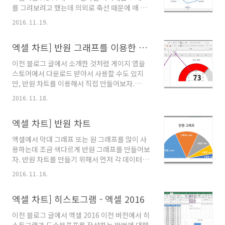
는 도시철도공사의 내용도 함께 보여주고 싶다면
를 그려보려고 했는데 의외로 축선 때문에 애 먹
엑셀 2016부터 제공되는 선버스트 차트를 그려
었다. -,.- 위 그림처럼 만들려고 했는데 아래 그
보자. 해당 데이터를 선택한 상태에서 선버스트
2016. 11. 19.
림처럼 방사형인 주 눈금은 보이는데 각 항목과
차트를 선택한다. 계층 구조와 데이터를 함께 보
중앙을 연결하는 축 선은 그림에 나타나지 않는
여준다는 선버스트 차트의 장점을 볼 수 있다. 이
엑셀 차트] 반원 그래프를 이용한 계기판(게이지) 차트
현상이 있다. 구글링 해보니 엑셀2013, 엑셀
차트에 항목(호선이름)과 함께 수송인원을 보여
2016의 버그인듯 하다
주려면 ..
이전 블로그 글에서 소개한 것처럼 게이지 앱을
(http://stackoverflow.com/questions/32725844/add-
스토어에서 다운로드 받아서 사용할 수도 있지
radial-lines-to-radar-chart) 해결책은 다음
만, 반원 차트를 이용해서 직접 만들어보자.
순서로 작업하면 된다. 1. 방사형 차트를 만들고,
[Excel/엑셀 차트] - 엑셀 차트] 반원 차트
2. 축선을 자동에서 실선으로 변경하고, 3. 다른
2016. 11. 18.
[Excel/엑셀 기본, 서식] - 엑셀] 스토어 추가 기
차트 종류로 차트 종류를 변경했다가 4. 다시 방
능 설치 - 게이지(계기판) 앱 반원 차트를 만들 때
사형 차트로 돌아오면 차트 축선이 보인다.
엑셀 차트] 반원 차트
처럼 반원 차트에 표현할 데이터와 그 합계가 함
께 나타나도록 해야 한다. 여기서는 공정률이 퍼
엑셀에서 막대 그래프 또는 원 그래프를 많이 사
센트(%) 단위이기 때문에 현재의 평균 공정
용하는데 조금 색다르게 반원 그래프를 만들어보
(73%)과 100%와의 차이(27%), 그리고 나머지
자. 반원 차트를 만들기 위해서 먼저 각 데이터의
반원을 채워줄 100% 세 가지 데이터를 가지고
합계를 제일 아래 구하고, 그 합계를 포함해서 원
원형 차트를 만든다. 원형 차트의 계열 옵션에서
2016. 11. 16.
형 차트를 선택한다. 원형 차트 부분을 클릭해서
[첫째 조각의 각]을 270도로 수정한다. 데이터 계
선택한 상태에서 [마우스 오른쪽 버튼 - 데이터
열 중에서 공정률에 해당하는 파란 색 부분을 클
엑셀 차트] 히스토그램 - 엑셀 2016
계열 서식]을 선택하고 [계열옵션 - 첫째 조각의
릭하고 색..
각]을 270도 수정한다. [차트 요소 추가 버튼]을
이전 블로그 글에서 엑셀 2016 이전 버전에서 히
클릭하고 [데이터 레이블 - 기타 옵션]을 클릭한