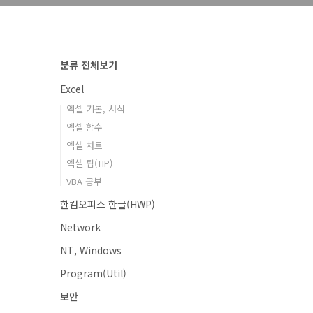
분류 전체보기
Excel
엑셀 기본, 서식
엑셀 함수
엑셀 차트
엑셀 팁(TIP)
VBA 공부
한컴오피스 한글(HWP)
Network
NT, Windows
Program(Util)
보안