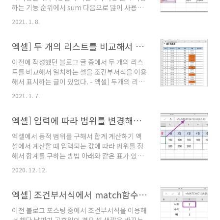
에서 vlookup 함수를 통해 원하는 데이터를 쉽
하는 기능 순위에서 sum 다음으로 많이 사용하
게 찾을 수 있다. 상당히 유용한 함수이지만 몇가
는게 vlookup이라던가... ) vlookup을 사용하
지 제한점이 있는데 그 중 한가지
2021. 1. 8.
기 위한 조건이 있다. 첫번째는 vlookup함수는
ttend.tistory.com 위 포스팅과 동일한 상황을
찾는 표에서 기준이 되는 값의 오른쪽 데이터만
전제로 vlookup 대신 index, match함수를 이
엑셀] 두 개의 리스트를 비교해서 일치하는 값 찾기 - countif
검색 가능하다. 그러니까 표에서 검색 기준이 되
용해서 원하는 ..
는 키 값의 오른쪽에 있는 데이터만 검색 가능하
이전에 작성했던 블로그 글 중에서 두 개의 리스
다는 뜻이다. 두번째는 검색범위를 설정할 때 검
트를 비교해서 일치하는 셀을 조건부서식을 이용
색범위의 제일 왼쪽에 검색하려는 데이터가 오도
해서 표시하는 글이 있었다. - 엑셀] 두개의 리스
록 범위를 설정해야 한다. - 엑셀] 표에서 원하는
트를 비교해서 일치하는 셀 표시하기 엑셀] 두개
값 찾기(1) - VLOOKUP 엑셀] 표에서 원하는 값
2021. 1. 7.
의 리스트를 비교해서 일치하는 셀 표시하기 두
찾기(1) - VLOOKUP 업무용으로 엑셀을 사용하
개의 리스트를 비교해서 일치하는 셀 표시하기
는 경우 소스가 되는 데이터들로부터 필요한 데
엑셀] 입력에 따라 범위를 변경해서 합계 구하기 - offset, counta함수
한 개의 시트에는 회원 명단이 있고, 다른 시트에
이터들을 추출해서 사용..
이번 달 회비를 납부한 사람들의 이름이 있을 때
엑셀에서 동적 범위를 구해서 합계 계산하기 엑
첫번째 시트에 회비 납부한 사람들만 다른
셀에서 계산할 때 입력되는 값에 따라 범위를 정
ttend.tistory.com 요청사항(?)으로 조건부서
해서 합계를 구하는 방법 아래와 같은 표가 있는
식으로 표시하는 방법말고 별도로 "납부" "미
경우, 2020년의 각 달에 입력되는 값에 따라
납"처럼 두 리스트의 비교 결과를 수식으로 표현
2020. 12. 12.
2019년의 합계를 구해서 비교하고 싶은 경우에
해 달라는 청이 있어서 이번 글은 두 개의 리스트
사용하는 수식이다. 가령 2020년이 1월~3월까
를 비교해서 비교 결과를 나타내는 방법에 대해
엑셀] 조건부서식에서 match함수를 사용할 때
지 값이 입력되면 2019년의 합계도 1월~3월까
서 정리해본다. 이전 작성 글과 마찬가지로 아래
지만 계산하고 2020년 5월까지 입력되면 2019
와 같이..
이전 블로그 포스팅 중에서 조건부서식을 이용해
년의 합계도 1월~5월까지로 범위를 변경해서 합