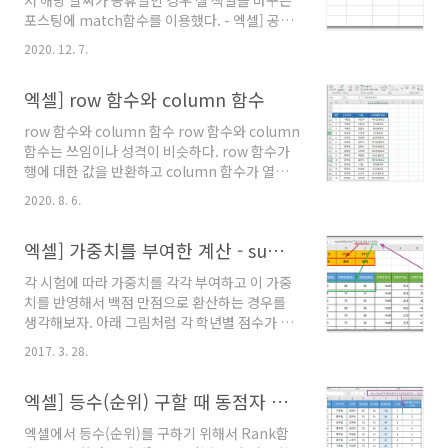
서 해당 날짜가 공휴일인 경우 셀 색깔을 바꾸는
계를 구하는 범위가 동적으로 계속 변경되는 수
포스팅에 match함수를 이용했다. - 엑셀] 공휴
식을 만들어야 한다. 수식은 offset함수를 이용
일을 찾아서 글꼴색 바꾸기 댓글로 수식에 대해
해서 계산 범위를 구하면되고여기에 counta함
2020. 12. 7.
물어보시는 분이 많아서 따로 정리해본다. 위 블
수가 이용된다. offset은 다음처럼 이동해서 범
로그 포스팅에서는 따로 공휴일 목록을 만들어두
위를 반환한다. OFFSET(기준셀, 행방향 이동
엑셀] row 함수와 column 함수
고검색하는 날짜가 공휴일 목록과 일치하면 셀서
수, 열방향 이동 수, 참조 높이, 참조 ..
식을 변경하는 조건부서식에 관한 글이었는데 수
row 함수와 column 함수 row 함수와 column
식은 다음과 같다. =MATCH(A4,공휴일,0) >= 1
함수는 쓰임이나 성격이 비슷하다. row 함수가
댓글 질문들은 수식 뒤에 >=1 이 무엇을 의미하
행에 대한 값을 반환하고 column 함수가 열에
는지에 대한 것이었다. 음... 부실한 설명 탓. ㅎㅎ
대한 값을 반환한다는 차이만 있다. 일단 row 함
match함수는 원래 지정한 항목을 조건으로 주
2020. 8. 6.
수에 대해 알아보자. row 함수는 특별한 인수 없
어진 범위 내에서 찾고, 범위 내에서 해당 항목의
이 row 함수만 사용한다면 그 수식이 입력된 셀
위치값을 반환하는 함수이다. 범위에 다음과 같
엑셀] 가중치를 부여한 계산 - sumproduct함수
의 행값을 반환한다. 아래 그림에서 파란색 셀에
은 과일 리스트가 있고 수박사과배딸기 ..
입력된 수식은 전부 "=row()"이다 그 셀이 A 행
각 시험에 따라 가중치를 각각 부여하고 이 가중
이거나 B행이거나 상관없이 해당 셀의 행 값을
치를 반영해서 백점 만점으로 환산하는 경우를
반환한다. row 함수를 이용해서 연번을 입력하
생각해보자. 아래 그림처럼 각 학년별 점수가 있
도록 하면 삭제나 삽입을 해도 연번이 자동으로
을 때 1학년은 20%, 2학년 30%, 3학년은 50%
조정된다. 위 그림에서 연번을 입력하는 수식은 =
2017. 3. 28.
를 반영해서 백점 만점으로 환산해야 하는 경우
row()-3 이다. 1행과 2행이 비어있고 3행이 제목
를 예를 든다. 시간이 조금 걸리지만 제일 무식한
행으로 4행부터 연번 "1"번을 사용하기 때문에 4
엑셀] 등수(순위) 구할 때 동점자 처리(가산점 부여)
(?) 방법으로 계산하면 각 학년 점수에 해당 가중
행에 ro..
치를 곱하고 그 결과를 합하면 되긴 된다. 엑셀을
엑셀에서 등수(순위)를 구하기 위해서 Rank함
다루는 만큼 조금 세련되게(?) Sumproduct함