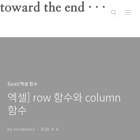
본문 바로가기
toward the end · · ·
Excel/엑셀 함수
엑셀] row 함수와 column
함수
by excelnote2
2020. 8. 6.