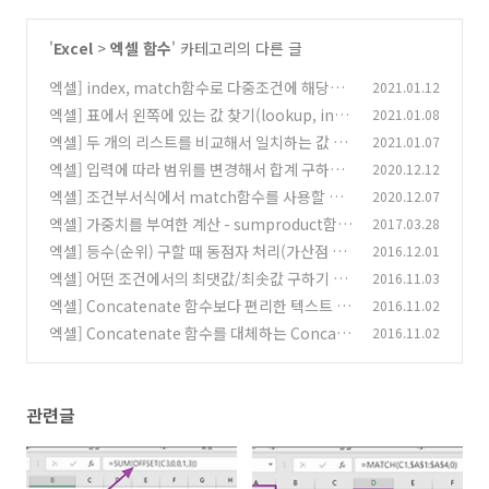
'
Excel
>
엑셀 함수
' 카테고리의 다른 글
엑셀] index, match함수로 다중조건에 해당하
2021.01.12
는 값 찾기
엑셀] 표에서 왼쪽에 있는 값 찾기(lookup, inde
2021.01.08
(2)
x, match 함수)
엑셀] 두 개의 리스트를 비교해서 일치하는 값 찾
2021.01.07
(0)
기 - countif
엑셀] 입력에 따라 범위를 변경해서 합계 구하기
2020.12.12
(0)
- offset, counta함수
엑셀] 조건부서식에서 match함수를 사용할 때
2020.12.07
(0)
엑셀] 가중치를 부여한 계산 - sumproduct함수
2017.03.28
(0)
엑셀] 등수(순위) 구할 때 동점자 처리(가산점 부
2016.12.01
(0)
여)
엑셀] 어떤 조건에서의 최댓값/최솟값 구하기 m
2016.11.03
(0)
ax if maxifs 함수
엑셀] Concatenate 함수보다 편리한 텍스트 연
2016.11.02
(3)
결 함수 TEXTJOIN 함수
엑셀] Concatenate 함수를 대체하는 Concat
2016.11.02
(3)
함수
(0)
관련글