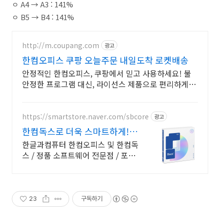
ㅇ A4 → A3 : 141%
ㅇ B5 → B4 : 141%
http://m.coupang.com
광고
한컴오피스 쿠팡 오늘주문 내일도착 로켓배송
안정적인 한컴오피스, 쿠팡에서 믿고 사용하세요! 불
안정한 프로그램 대신, 라이선스 제품으로 편리하게 시
작하세요.
https://smartstore.naver.com/sbcore
광고
한컴독스로 더욱 스마트하게!
한글과컴퓨터 정품 인증점
한글과컴퓨터 한컴오피스 및 한컴독
스 / 정품 소프트웨어 전문점 / 포인
트 적립 정품 소프트웨어 / 기업용
환영 또는 가정용 / 다양한 혜택 / 마
이크로소프트 등
23
구독하기