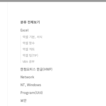
분류 전체보기
Excel
엑셀 기본, 서식
엑셀 함수
엑셀 차트
엑셀 팁(TIP)
VBA 공부
한컴오피스 한글(HWP)
Network
NT, Windows
Program(Util)
보안