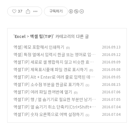
37
구독하기
'
Excel
>
엑셀 팁(TIP)
' 카테고리의 다른 글
엑셀] 메모 포함해서 인쇄하기
2016.09.13
(0)
엑셀] 특정 열에서 입력시 한글 또는 영어로 입력
2016.09.12
제한
엑셀TIP] 세로로 셀 병합하지 않고 비슷한 효과
2016.09.09
(0)
주기
엑셀TIP] 제목표시줄에 파일 경로 표시하기
2016.09.08
(0)
(0)
엑셀TIP] Alt + Enter로 여러 줄로 입력된 데이
2016.09.05
터 나누기
엑셀TIP] 소수점 부분을 한글로 표기하기
2016.08.15
(3)
(1)
엑셀TIP] 여러 파일 한꺼번에 열기
2016.07.06
(0)
엑셀TIP] 행 / 열 숨기기로 필요한 부분만 남기기
2016.07.05
엑셀TIP] 열 숨기기 취소 단축키(Ctrl+Shift+0)
2016.07.04
(0)
문제
엑셀TIP] 숫자 오른쪽으로 여백 설정하기
2016.07.04
(2)
(1)